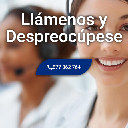
Llámenos y
Despreocúpese
877 062 764