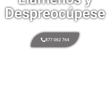
Despreocúpese
877 062 764